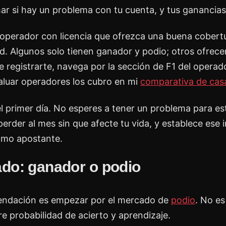
ar si hay un problema con tu cuenta, y tus ganancias
operador con licencia que ofrezca una buena cobert
. Algunos solo tienen ganador y podio; otros ofrece
e registrarte, navega por la sección de F1 del operad
valuar operadores los cubro en mi
comparativa de cas
el primer día. No esperes a tener un problema para es
erder al mes sin que afecte tu vida, y establece ese 
omo apostante.
ado: ganador o podio
mendación es empezar por el mercado de
podio
. No e
tre probabilidad de acierto y aprendizaje.