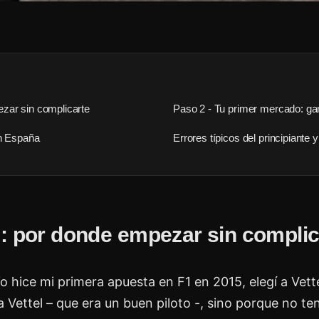
zar sin complicarte
Paso 2 - Tu primer mercado: ga
en España
Errores típicos del principiante 
: por donde empezar sin complic
ce mi primera apuesta en F1 en 2015, elegí a Vettel
a Vettel – que era un buen piloto -, sino porque no te