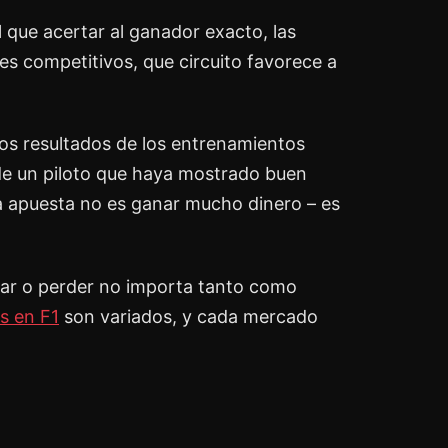
l que acertar al ganador exacto, las
es competitivos, que circuito favorece a
os resultados de los entrenamientos
io de un piloto que haya mostrado buen
ra apuesta no es ganar mucho dinero – es
nar o perder no importa tanto como
s en F1
son variados, y cada mercado