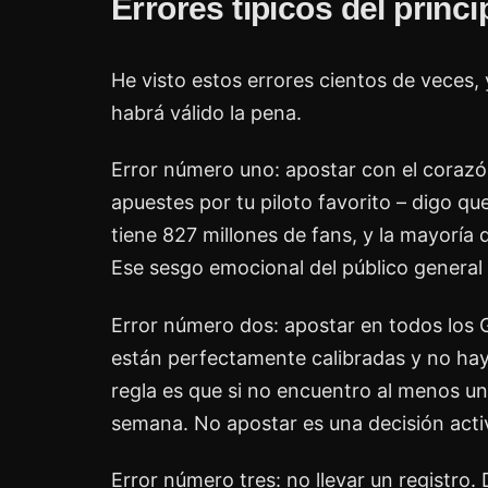
Errores típicos del princ
He visto estos errores cientos de veces, 
habrá válido la pena.
Error número uno: apostar con el corazón
apuestes por tu piloto favorito – digo qu
tiene 827 millones de fans, y la mayoría
Ese sesgo emocional del público general
Error número dos: apostar en todos los 
están perfectamente calibradas y no hay
regla es que si no encuentro al menos un
semana. No apostar es una decisión acti
Error número tres: no llevar un registro