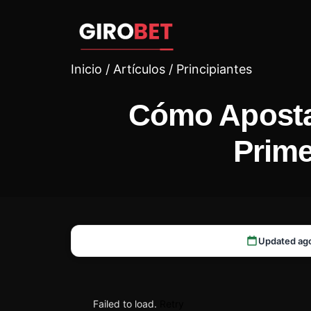
Inicio
/
Artículos
/
Principiantes
Cómo Apostar
Prime
Updated ag
Failed to load.
Retry