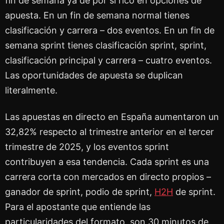
fin de semana ya de por si rico en opciones de
apuesta. En un fin de semana normal tienes
clasificación y carrera – dos eventos. En un fin de
semana sprint tienes clasificación sprint, sprint,
clasificación principal y carrera – cuatro eventos.
Las oportunidades de apuesta se duplican
literalmente.
Las apuestas en directo en España aumentaron un
32,82% respecto al trimestre anterior en el tercer
trimestre de 2025, y los eventos sprint
contribuyen a esa tendencia. Cada sprint es una
carrera corta con mercados en directo propios –
ganador de sprint, podio de sprint,
H2H
de sprint.
Para el apostante que entiende las
particularidades del formato, son 30 minutos de