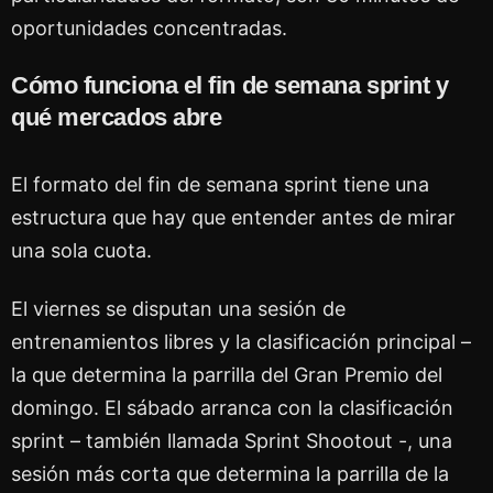
oportunidades concentradas.
Cómo funciona el fin de semana sprint y
qué mercados abre
El formato del fin de semana sprint tiene una
estructura que hay que entender antes de mirar
una sola cuota.
El viernes se disputan una sesión de
entrenamientos libres y la clasificación principal –
la que determina la parrilla del Gran Premio del
domingo. El sábado arranca con la clasificación
sprint – también llamada Sprint Shootout -, una
sesión más corta que determina la parrilla de la