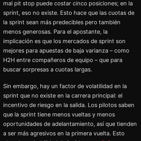
mal pit stop puede costar cinco posiciones; en la
sprint, eso no existe. Esto hace que las cuotas de
la sprint sean más predecibles pero también
menos generosas. Para el apostante, la
implicación es que los mercados de sprint son
mejores para apuestas de baja varianza – como
H2H entre compañeros de equipo – que para
buscar sorpresas a cuotas largas.
Sin embargo, hay un factor de volatilidad en la
sprint que no existe en la carrera principal: el
incentivo de riesgo en la salida. Los pilotos saben
que la sprint tiene menos vueltas y menos
oportunidades de adelantamiento, así que tienden
a ser más agresivos en la primera vuelta. Esto