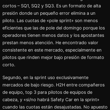
cortos – SQ1, SQ2 y SQ3. Es un formato de alta
presión donde un pequeño error elimina a un
piloto. Las cuotas de «pole sprint» son menos
eficientes que las de pole del domingo porque los
operadores tienen menos datos y los apostantes
prestan menos atención. He encontrado valor
consistente en este mercado, especialmente en
pilotos que rinden mejor bajo presión de formato
corto.
Segundo, en la sprint uso exclusivamente
mercados de bajo riesgo. H2H entre compañeros
de equipo, top 3 para pilotos de equipos de
cabeza, y «si/no habrá Safety Car en la sprint»
cuando las cuotas están desajustadas. No apuesto