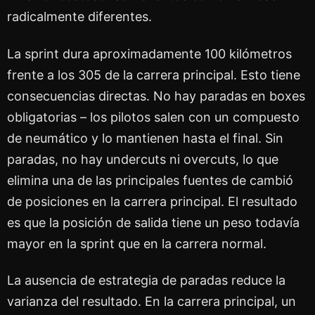
radicalmente diferentes.
La sprint dura aproximadamente 100 kilómetros
frente a los 305 de la carrera principal. Esto tiene
consecuencias directas. No hay paradas en boxes
obligatorias – los pilotos salen con un compuesto
de neumático y lo mantienen hasta el final. Sin
paradas, no hay undercuts ni overcuts, lo que
elimina una de las principales fuentes de cambió
de posiciones en la carrera principal. El resultado
es que la posición de salida tiene un peso todavía
mayor en la sprint que en la carrera normal.
La ausencia de estrategia de paradas reduce la
varianza del resultado. En la carrera principal, un