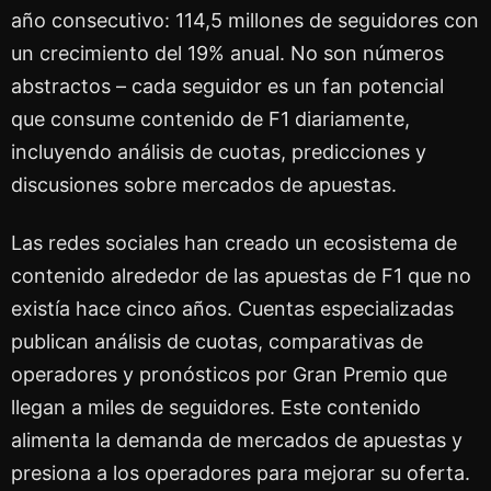
año consecutivo: 114,5 millones de seguidores con
un crecimiento del 19% anual. No son números
abstractos – cada seguidor es un fan potencial
que consume contenido de F1 diariamente,
incluyendo análisis de cuotas, predicciones y
discusiones sobre mercados de apuestas.
Las redes sociales han creado un ecosistema de
contenido alrededor de las apuestas de F1 que no
existía hace cinco años. Cuentas especializadas
publican análisis de cuotas, comparativas de
operadores y pronósticos por Gran Premio que
llegan a miles de seguidores. Este contenido
alimenta la demanda de mercados de apuestas y
presiona a los operadores para mejorar su oferta.