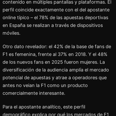
contenido en múltiples pantallas y plataformas. El
perfil coincide exactamente con el del apostante
online típico – el 78% de las apuestas deportivas
en España se realizan a través de dispositivos
móviles.
Otro dato revelador: el 42% de la base de fans de
F1 es femenina, frente al 37% en 2018. Y el 48%
de los nuevos fans en 2025 fueron mujeres. La
diversificación de la audiencia amplía el mercado
potencial de apuestas y atrae a operadores que
antes no veian la F1 como un producto
comercialmente interesante.
Para el apostante analítico, este perfil
demográfico explica por qué los mercados de F1