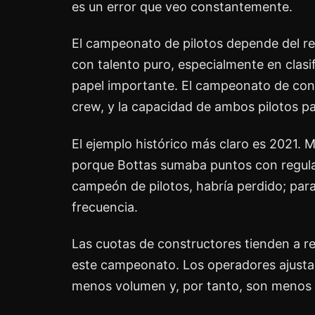
es un error que veo constantemente.
El campeonato de pilotos depende del re
con talento puro, especialmente en clasi
papel importante. El campeonato de cons
crew, y la capacidad de ambos pilotos p
El ejemplo histórico más claro es 2021.
porque Bottas sumaba puntos con regular
campeón de pilotos, habría perdido; para
frecuencia.
Las cuotas de constructores tienden a ref
este campeonato. Los operadores ajustan
menos volumen y, por tanto, son menos ef