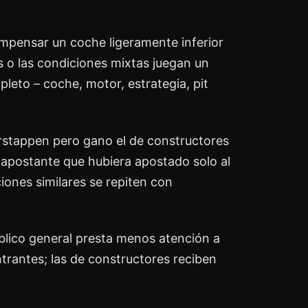
ompensar un coche ligeramente inferior
s o las condiciones mixtas juegan un
eto – coche, motor, estrategia, pit
erstappen pero gano el de constructores
apostante que hubiera apostado solo al
iones similares se repiten con
público general presta menos atención a
trantes; las de constructores reciben