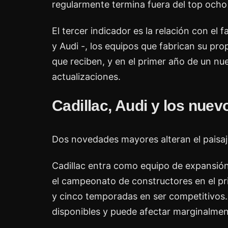
regularmente termina fuera del top ocho l
El tercer indicador es la relación con el
y Audi -, los equipos que fabrican su pr
que reciben, y en el primer año de un nu
actualizaciones.
Cadillac, Audi y los nuev
Dos novedades mayores alteran el paisa
Cadillac entra como equipo de expansión
el campeonato de constructores en el pr
y cinco temporadas en ser competitivos. 
disponibles y puede afectar marginalment