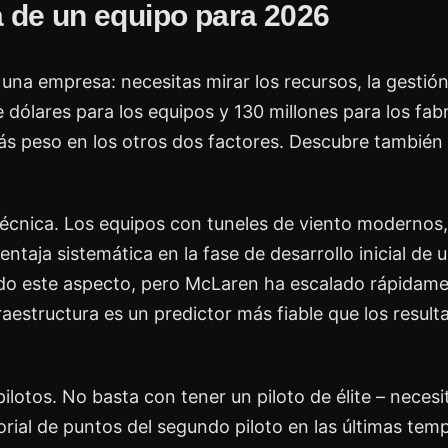
a de un equipo para 2026
una empresa: necesitas mirar los recursos, la gestión
e dólares para los equipos y 130 millones para los fab
s peso en los otros dos factores. Descubre también
a técnica. Los equipos con tuneles de viento moderno
aja sistemática en la fase de desarrollo inicial de
do este aspecto, pero McLaren ha escalado rápidamen
raestructura es un predictor más fiable que los resu
pilotos. No basta con tener un piloto de élite – neces
torial de puntos del segundo piloto en las últimas t