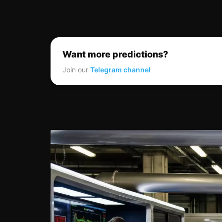
Want more predictions?
Join our
Telegram channel