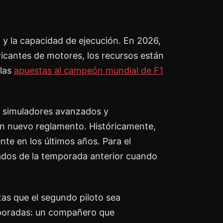
 y la capacidad de ejecución. En 2026,
ricantes de motores, los recursos están
 las
apuestas al campeón mundial de F1
s, simuladores avanzados y
 un nuevo reglamento. Históricamente,
te en los últimos años. Para el
ltados de la temporada anterior cuando
itas que el segundo piloto sea
emporadas: un compañero que