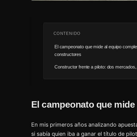
CONTENIDO
El campeonato que mide al equipo complet
constructores
Constructor frente a piloto: dos mercados, 
El campeonato que mide a
En mis primeros años analizando apuest
si sabía quien iba a ganar el título de p