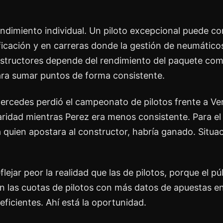
ndimiento individual. Un piloto excepcional puede c
ficación y en carreras donde la gestión de neumático
tructores depende del rendimiento del paquete compl
ara sumar puntos de forma consistente.
 Mercedes perdió el campeonato de pilotos frente a V
idad mientras Perez era menos consistente. Para el 
 quien apostara al constructor, habría ganado. Situac
lejar peor la realidad que las de pilotos, porque el 
 las cuotas de pilotos con más datos de apuestas en
icientes. Ahí está la oportunidad.