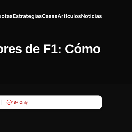
uotas
Estrategias
Casas
Artículos
Noticias
ores de F1: Cómo
18+ Only
18+